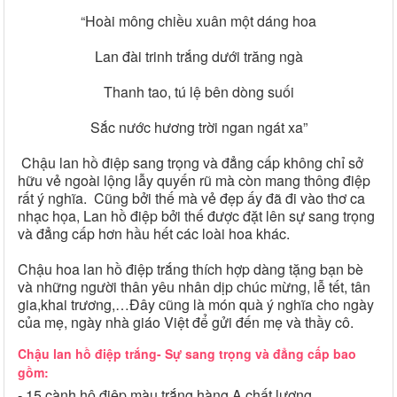
“Hoài mông chiều xuân một dáng hoa
Lan đài trinh trắng dưới trăng ngà
Thanh tao, tú lệ bên dòng suối
Sắc nước hương trời ngan ngát xa”
Chậu lan hồ điệp sang trọng và đẳng cấp không chỉ sở
hữu vẻ ngoài lộng lẫy quyến rũ mà còn mang thông điệp
rất ý nghĩa. Cũng bởi thế mà vẻ đẹp ấy đã đi vào thơ ca
nhạc họa, Lan hồ điệp bởi thế được đặt lên sự sang trọng
và đẳng cấp hơn hầu hết các loài hoa khác.
Chậu hoa lan hồ điệp trắng thích hợp dàng tặng bạn bè
và những người thân yêu nhân dịp chúc mừng, lễ tết, tân
gia,khai trương,…Đây cũng là món quà ý nghĩa cho ngày
của mẹ, ngày nhà giáo Việt để gửi đến mẹ và thầy cô.
Chậu lan hồ điệp trắng- Sự sang trọng và đẳng cấp bao
gồm:
- 15
cành hô điệp màu trắng hàng A chất lượng