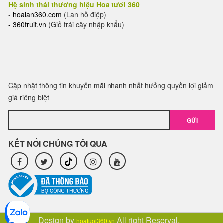
Hệ sinh thái thương hiệu Hoa tươi 360
-
hoalan360.com
(Lan hồ điệp)
-
360fruit.vn
(Giỏ trái cây nhập khẩu)
Cập nhật thông tin khuyến mãi nhanh nhất hưởng quyền lợi giảm
giá riêng biệt
GỬI
KẾT NỐI CHÚNG TÔI QUA
Design by
All right Reserval.
hoatuoi360.vn