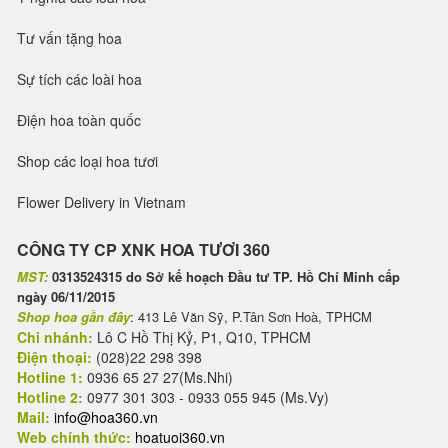
Tư vấn tặng hoa
Sự tích các loài hoa
Điện hoa toàn quốc
Shop các loại hoa tươi
Flower Delivery in Vietnam
CÔNG TY CP XNK HOA TƯƠI 360
MST:
0313524315 do Sở kế hoạch Đầu tư TP. Hồ Chí Minh cấp
ngày 06/11/2015
Shop hoa gần đây
: 413 Lê Văn Sỹ, P.Tân Sơn Hoà, TPHCM
Chi nhánh:
Lô C Hồ Thị Kỷ, P1, Q10, TPHCM
Điện thoại:
(028)22 298 398
Hotline 1:
0936 65 27 27(Ms.Nhi)
Hotline 2:
0977 301 303 - 0933 055 945 (Ms.Vy)
Mail:
info@hoa360.vn
Web chính thức:
hoatuoi360.vn