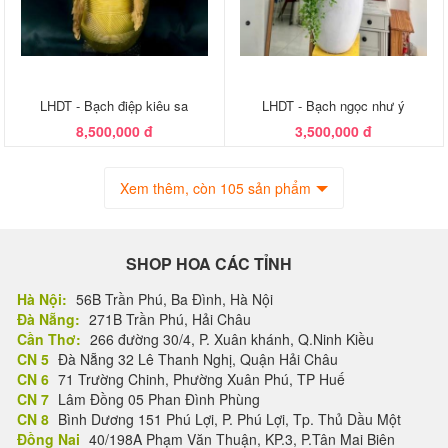
LHDT - Bạch điệp kiêu sa
LHDT - Bạch ngọc như ý
8,500,000 đ
3,500,000 đ
Xem thêm, còn 105 sản phẩm
SHOP HOA CÁC TỈNH
Hà Nội:
56B Trần Phú, Ba Đình, Hà Nội
Đà Nẵng:
271B Trần Phú, Hải Châu
Cần Thơ:
266 đường 30/4, P. Xuân khánh, Q.Ninh Kiều
CN 5
Đà Nẵng 32 Lê Thanh Nghị, Quận Hải Châu
CN 6
71 Trường Chinh, Phường Xuân Phú, TP Huế
CN 7
Lâm Đồng 05 Phan Đình Phùng
CN 8
Bình Dương 151 Phú Lợi, P. Phú Lợi, Tp. Thủ Dầu Một
Đồng Nai
40/198A Phạm Văn Thuận, KP.3, P.Tân Mai Biên