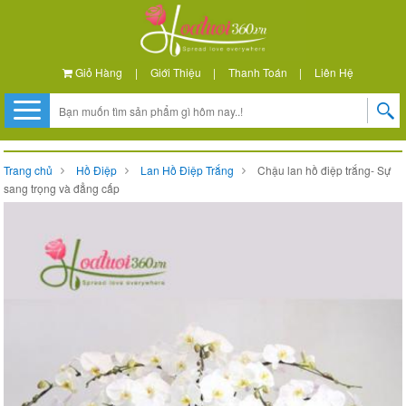
Giỏ Hàng
|
Giới Thiệu
|
Thanh Toán
|
Liên Hệ
Trang chủ
Hồ Điệp
Lan Hồ Điệp Trắng
Chậu lan hồ điệp trắng- Sự
sang trọng và đẳng cấp