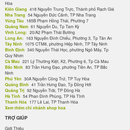
Hòa
Kiên Giang
418 Nguyễn Trung Trực, Thành phố Rạch Giá
Nha Trang
54 Nguyễn Đức Cảnh, TP Nha Trang
Vũng Tàu
185B Phạm Hồng Thái, Phường 7
Quảng Nam
61 Nguyễn Du, Tp Tam Kỳ
Vĩnh Long:
20/A2 Phạm Thái Bường
Long An:
163 Nguyễn Đình Chiểu, Phường 3, Tp Tân An
Tây Ninh
1075 CTM8, phường Hiệp Ninh, TP Tây Ninh
Bình Định
340 Nguyễn Thái Học, phường Ngô Mây, Tp
Quy Nhơn
Cà Mau
221 Lý Thường Kiệt, K2, Phường 6, Tp Cà Mau
Bắc Ninh
83 Trần Hưng Đạo, phường Tiền An, TP Bắc
Ninh
Phú Yên
30A Nguyễn Công Trứ, TP Tuy Hòa
Quảng Bình
41 Trần Hưng Đạo, Tp Đồng Hới
Quảng Trị
92 Nguyễn Trãi, TP Đông Hà
Hà Tĩnh
54 Phan Đình Phùng, TP Hà Tĩnh
Thanh Hóa
177 Lê Lai, TP Thanh Hóa
Xem thêm chi nhánh shop hoa
TRỢ GIÚP
Giới Thiệu