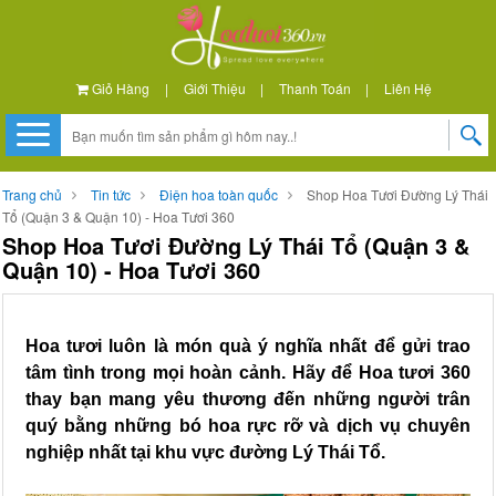
Giỏ Hàng
|
Giới Thiệu
|
Thanh Toán
|
Liên Hệ
Trang chủ
Tin tức
Điện hoa toàn quốc
Shop Hoa Tươi Đường Lý Thái
Tổ (Quận 3 & Quận 10) - Hoa Tươi 360
Shop Hoa Tươi Đường Lý Thái Tổ (Quận 3 &
Quận 10) - Hoa Tươi 360
Hoa tươi luôn là món quà ý nghĩa nhất để gửi trao
tâm tình trong mọi hoàn cảnh. Hãy để Hoa tươi 360
thay bạn mang yêu thương đến những người trân
quý bằng những bó hoa rực rỡ và dịch vụ chuyên
nghiệp nhất tại khu vực đường Lý Thái Tổ.