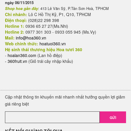
ngày 06/11/2015
Shop hoa gần đây
: 413 Lê Văn Sỹ, P.Tân Sơn Hoà, TPHCM
Chi nhánh:
Lô C Hồ Thị Kỷ, P1, Q10, TPHCM
Điện thoại:
(028)22 298 398
Hotline 1:
0936 65 27 27(Ms.Nhi)
Hotline 2:
0977 301 303 - 0933 055 945 (Ms.Vy)
Mail:
info@hoa360.vn
Web chính thức:
hoatuoi360.vn
Hệ sinh thái thương hiệu Hoa tươi 360
-
hoalan360.com
(Lan hồ điệp)
-
360fruit.vn
(Giỏ trái cây nhập khẩu)
Cập nhật thông tin khuyến mãi nhanh nhất hưởng quyền lợi giảm
giá riêng biệt
GỬI