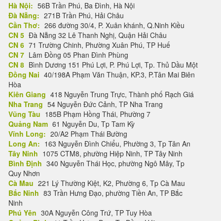
Hà Nội:
56B Trần Phú, Ba Đình, Hà Nội
Đà Nẵng:
271B Trần Phú, Hải Châu
Cần Thơ:
266 đường 30/4, P. Xuân khánh, Q.Ninh Kiều
CN 5
Đà Nẵng 32 Lê Thanh Nghị, Quận Hải Châu
CN 6
71 Trường Chinh, Phường Xuân Phú, TP Huế
CN 7
Lâm Đồng 05 Phan Đình Phùng
CN 8
Bình Dương 151 Phú Lợi, P. Phú Lợi, Tp. Thủ Dầu Một
Đồng Nai
40/198A Phạm Văn Thuận, KP.3, P.Tân Mai Biên
Hòa
Kiên Giang
418 Nguyễn Trung Trực, Thành phố Rạch Giá
Nha Trang
54 Nguyễn Đức Cảnh, TP Nha Trang
Vũng Tàu
185B Phạm Hồng Thái, Phường 7
Quảng Nam
61 Nguyễn Du, Tp Tam Kỳ
Vĩnh Long:
20/A2 Phạm Thái Bường
Long An:
163 Nguyễn Đình Chiểu, Phường 3, Tp Tân An
Tây Ninh
1075 CTM8, phường Hiệp Ninh, TP Tây Ninh
Bình Định
340 Nguyễn Thái Học, phường Ngô Mây, Tp
Quy Nhơn
Cà Mau
221 Lý Thường Kiệt, K2, Phường 6, Tp Cà Mau
Bắc Ninh
83 Trần Hưng Đạo, phường Tiền An, TP Bắc
Ninh
Phú Yên
30A Nguyễn Công Trứ, TP Tuy Hòa