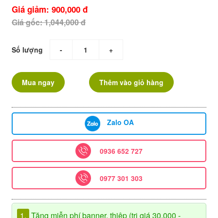
Giá giảm: 900,000 đ
Giá gốc: 1,044,000 đ
Số lượng
-
+
Mua ngay
Thêm vào giỏ hàng
Zalo OA
0936 652 727
0977 301 303
1.
Tặng miễn phí banner, thiệp (trị giá 30.000 -