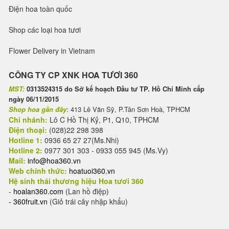
Điện hoa toàn quốc
Shop các loại hoa tươi
Flower Delivery in Vietnam
CÔNG TY CP XNK HOA TƯƠI 360
MST:
0313524315 do Sở kế hoạch Đầu tư TP. Hồ Chí Minh cấp
ngày 06/11/2015
Shop hoa gần đây
: 413 Lê Văn Sỹ, P.Tân Sơn Hoà, TPHCM
Chi nhánh:
Lô C Hồ Thị Kỷ, P1, Q10, TPHCM
Điện thoại:
(028)22 298 398
Hotline 1:
0936 65 27 27(Ms.Nhi)
Hotline 2:
0977 301 303 - 0933 055 945 (Ms.Vy)
Mail:
info@hoa360.vn
Web chính thức:
hoatuoi360.vn
Hệ sinh thái thương hiệu Hoa tươi 360
-
hoalan360.com
(Lan hồ điệp)
-
360fruit.vn
(Giỏ trái cây nhập khẩu)