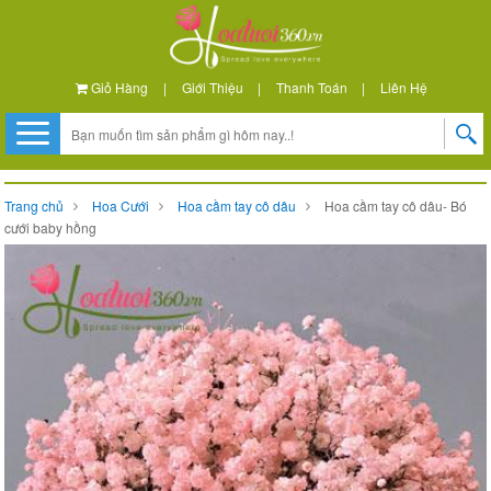
Giỏ Hàng
|
Giới Thiệu
|
Thanh Toán
|
Liên Hệ
Trang chủ
Hoa Cưới
Hoa cầm tay cô dâu
Hoa cầm tay cô dâu- Bó
cưới baby hồng