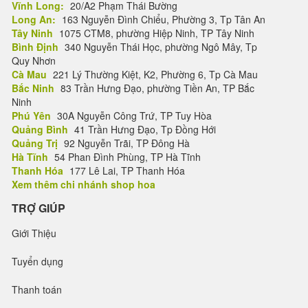
Vĩnh Long:
20/A2 Phạm Thái Bường
Long An:
163 Nguyễn Đình Chiểu, Phường 3, Tp Tân An
Tây Ninh
1075 CTM8, phường Hiệp Ninh, TP Tây Ninh
Bình Định
340 Nguyễn Thái Học, phường Ngô Mây, Tp
Quy Nhơn
Cà Mau
221 Lý Thường Kiệt, K2, Phường 6, Tp Cà Mau
Bắc Ninh
83 Trần Hưng Đạo, phường Tiền An, TP Bắc
Ninh
Phú Yên
30A Nguyễn Công Trứ, TP Tuy Hòa
Quảng Bình
41 Trần Hưng Đạo, Tp Đồng Hới
Quảng Trị
92 Nguyễn Trãi, TP Đông Hà
Hà Tĩnh
54 Phan Đình Phùng, TP Hà Tĩnh
Thanh Hóa
177 Lê Lai, TP Thanh Hóa
Xem thêm chi nhánh shop hoa
TRỢ GIÚP
Giới Thiệu
Tuyển dụng
Thanh toán