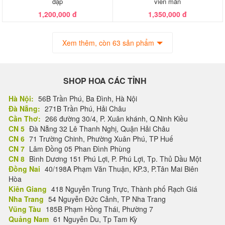
đập
viên mãn
1,200,000 đ
1,350,000 đ
Xem thêm, còn 63 sản phẩm
SHOP HOA CÁC TỈNH
Hà Nội:
56B Trần Phú, Ba Đình, Hà Nội
Đà Nẵng:
271B Trần Phú, Hải Châu
Cần Thơ:
266 đường 30/4, P. Xuân khánh, Q.Ninh Kiều
CN 5
Đà Nẵng 32 Lê Thanh Nghị, Quận Hải Châu
CN 6
71 Trường Chinh, Phường Xuân Phú, TP Huế
CN 7
Lâm Đồng 05 Phan Đình Phùng
CN 8
Bình Dương 151 Phú Lợi, P. Phú Lợi, Tp. Thủ Dầu Một
Đồng Nai
40/198A Phạm Văn Thuận, KP.3, P.Tân Mai Biên
Hòa
Kiên Giang
418 Nguyễn Trung Trực, Thành phố Rạch Giá
Nha Trang
54 Nguyễn Đức Cảnh, TP Nha Trang
Vũng Tàu
185B Phạm Hồng Thái, Phường 7
Quảng Nam
61 Nguyễn Du, Tp Tam Kỳ