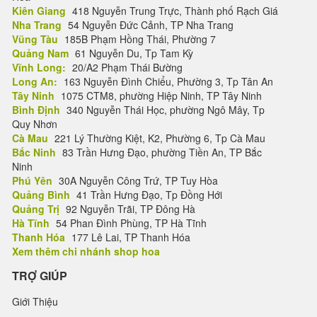
Kiên Giang
418 Nguyễn Trung Trực, Thành phố Rạch Giá
Nha Trang
54 Nguyễn Đức Cảnh, TP Nha Trang
Vũng Tàu
185B Phạm Hồng Thái, Phường 7
Quảng Nam
61 Nguyễn Du, Tp Tam Kỳ
Vĩnh Long:
20/A2 Phạm Thái Bường
Long An:
163 Nguyễn Đình Chiểu, Phường 3, Tp Tân An
Tây Ninh
1075 CTM8, phường Hiệp Ninh, TP Tây Ninh
Bình Định
340 Nguyễn Thái Học, phường Ngô Mây, Tp
Quy Nhơn
Cà Mau
221 Lý Thường Kiệt, K2, Phường 6, Tp Cà Mau
Bắc Ninh
83 Trần Hưng Đạo, phường Tiền An, TP Bắc
Ninh
Phú Yên
30A Nguyễn Công Trứ, TP Tuy Hòa
Quảng Bình
41 Trần Hưng Đạo, Tp Đồng Hới
Quảng Trị
92 Nguyễn Trãi, TP Đông Hà
Hà Tĩnh
54 Phan Đình Phùng, TP Hà Tĩnh
Thanh Hóa
177 Lê Lai, TP Thanh Hóa
Xem thêm chi nhánh shop hoa
TRỢ GIÚP
Giới Thiệu