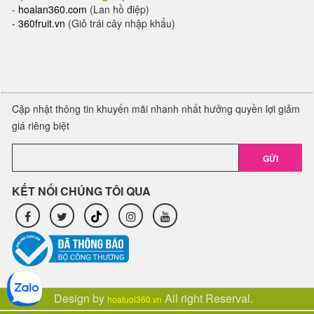
-
hoalan360.com
(Lan hồ điệp)
-
360fruit.vn
(Giỏ trái cây nhập khẩu)
Cập nhật thông tin khuyến mãi nhanh nhất hưởng quyền lợi giảm
giá riêng biệt
GỬI
KẾT NỐI CHÚNG TÔI QUA
Design by
All right Reserval.
hoatuoi360.vn