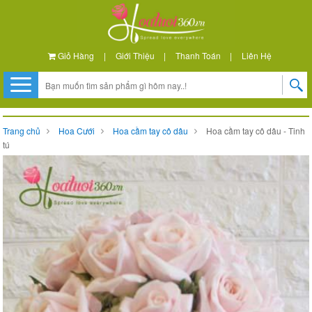
Giỏ Hàng
|
Giới Thiệu
|
Thanh Toán
|
Liên Hệ
Trang chủ
Hoa Cưới
Hoa cầm tay cô dâu
Hoa cầm tay cô dâu - Tinh
tú