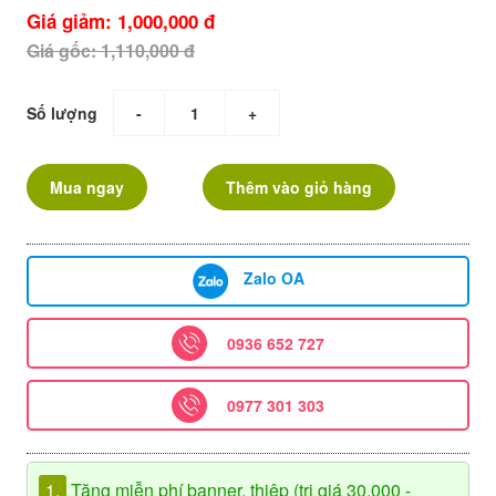
Giá giảm: 1,000,000 đ
Giá gốc: 1,110,000 đ
Số lượng
-
+
Mua ngay
Thêm vào giỏ hàng
Zalo OA
0936 652 727
0977 301 303
1.
Tặng miễn phí banner, thiệp (trị giá 30.000 -