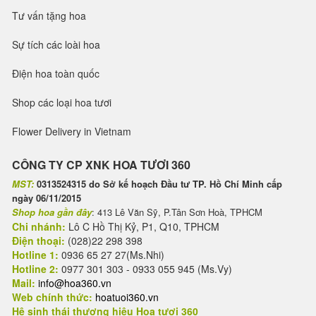
Tư vấn tặng hoa
Sự tích các loài hoa
Điện hoa toàn quốc
Shop các loại hoa tươi
Flower Delivery in Vietnam
CÔNG TY CP XNK HOA TƯƠI 360
MST:
0313524315 do Sở kế hoạch Đầu tư TP. Hồ Chí Minh cấp
ngày 06/11/2015
Shop hoa gần đây
: 413 Lê Văn Sỹ, P.Tân Sơn Hoà, TPHCM
Chi nhánh:
Lô C Hồ Thị Kỷ, P1, Q10, TPHCM
Điện thoại:
(028)22 298 398
Hotline 1:
0936 65 27 27(Ms.Nhi)
Hotline 2:
0977 301 303 - 0933 055 945 (Ms.Vy)
Mail:
info@hoa360.vn
Web chính thức:
hoatuoi360.vn
Hệ sinh thái thương hiệu Hoa tươi 360