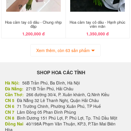
Hoa cầm tay cô dâu - Chung nhịp
Hoa cầm tay cô dâu - Hạnh phúc
đập
viên mãn
1,200,000 đ
1,350,000 đ
Xem thêm, còn 63 sản phẩm
SHOP HOA CÁC TỈNH
Hà Nội:
56B Trần Phú, Ba Đình, Hà Nội
Đà Nẵng:
271B Trần Phú, Hải Châu
Cần Thơ:
266 đường 30/4, P. Xuân khánh, Q.Ninh Kiều
CN 5
Đà Nẵng 32 Lê Thanh Nghị, Quận Hải Châu
CN 6
71 Trường Chinh, Phường Xuân Phú, TP Huế
CN 7
Lâm Đồng 05 Phan Đình Phùng
CN 8
Bình Dương 151 Phú Lợi, P. Phú Lợi, Tp. Thủ Dầu Một
Đồng Nai
40/198A Phạm Văn Thuận, KP.3, P.Tân Mai Biên
Hòa