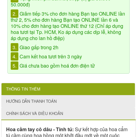
50.000đ)
2.
Giảm tiếp 3% cho đơn hàng Bạn tạo ONLINE lần
thứ 2, 5% cho đơn hàng Bạn tạo ONLINE lần 6 và
10% cho đơn hàng tạo ONLINE thứ 12 (Chỉ áp dụng
hoa tươi tại Tp. HCM, Ko áp dụng các dịp lễ, không
áp dụng cho lan hồ điệp)
3.
Giao gấp trong 2h
4.
Cam kết hoa tươi trên 3 ngày
5.
Giá chưa bao gồm hoá đơn điện tử
THÔNG TIN THÊM
HƯỚNG DẪN THANH TOÁN
CHÍNH SÁCH VÀ ĐIỀU KHOẢN
Hoa cầm tay cô dâu - Tinh tú:
Sự kết hợp của hoa cẩm
tú cầm cùng hoa hồng một khởi đầu mới về một cuộc