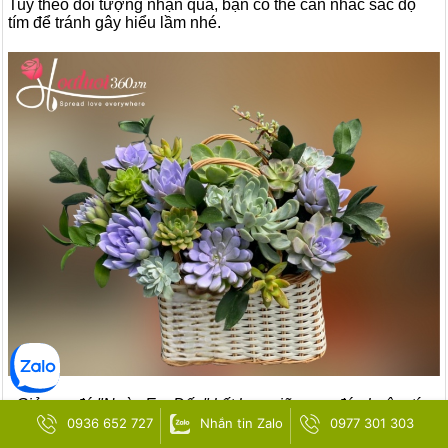
Tuỳ theo đối tượng nhận quà, bạn có thể cân nhắc sắc độ
tím để tránh gây hiểu lầm nhé.
Giỏ sen đá "Ngày Em Đến" kết hợp giữa sen đá nhuộm tím
chủ đạp, sen đá xanh bạc, xanh lục nhỏ
0936 652 727
Nhắn tin Zalo
0977 301 303