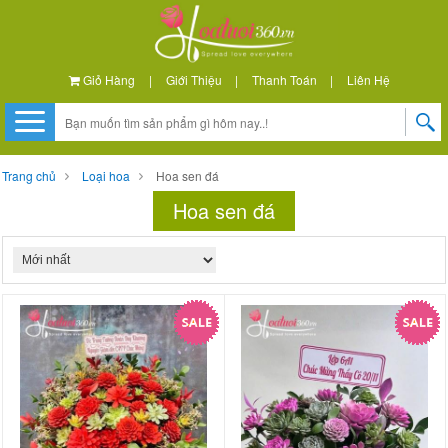
Giỏ Hàng
|
Giới Thiệu
|
Thanh Toán
|
Liên Hệ
Trang chủ
Loại hoa
Hoa sen đá
Hoa sen đá