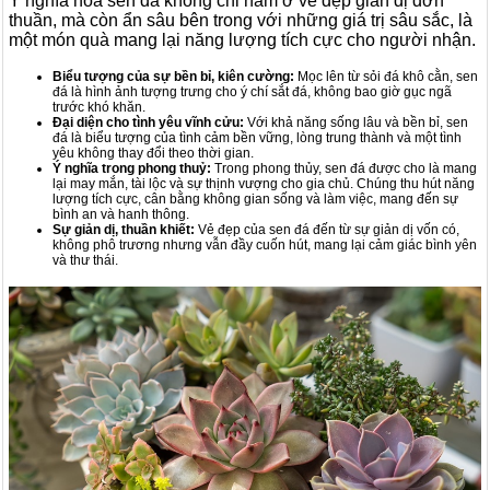
Ý nghĩa hoa sen đá không chỉ nằm ở vẻ đẹp giản dị đơn
thuần, mà còn ẩn sâu bên trong với những giá trị sâu sắc, là
một món quà mang lại năng lượng tích cực cho người nhận.
Biểu tượng của sự bền bỉ, kiên cường:
Mọc lên từ sỏi đá khô cằn, sen
đá là hình ảnh tượng trưng cho ý chí sắt đá, không bao giờ gục ngã
trước khó khăn.
Đại diện cho tình yêu vĩnh cửu:
Với khả năng sống lâu và bền bỉ, sen
đá là biểu tượng của tình cảm bền vững, lòng trung thành và một tình
yêu không thay đổi theo thời gian.
Ý nghĩa trong phong thuỷ:
Trong phong thủy, sen đá được cho là mang
lại may mắn, tài lộc và sự thịnh vượng cho gia chủ. Chúng thu hút năng
lượng tích cực, cân bằng không gian sống và làm việc, mang đến sự
bình an và hanh thông.
Sự giản dị, thuần khiết:
Vẻ đẹp của sen đá đến từ sự giản dị vốn có,
không phô trương nhưng vẫn đầy cuốn hút, mang lại cảm giác bình yên
và thư thái.