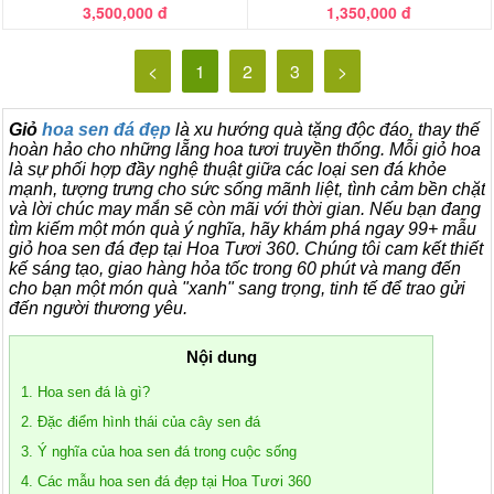
3,500,000 đ
1,350,000 đ
<
1
2
3
>
Giỏ
hoa sen đá đẹp
là xu hướng quà tặng độc đáo, thay thế
hoàn hảo cho những lẵng hoa tươi truyền thống. Mỗi giỏ hoa
là sự phối hợp đầy nghệ thuật giữa các loại sen đá khỏe
mạnh, tượng trưng cho sức sống mãnh liệt, tình cảm bền chặt
và lời chúc may mắn sẽ còn mãi với thời gian.
Nếu bạn đang
tìm kiếm một món quà ý nghĩa, hãy khám phá ngay 99+ mẫu
giỏ hoa sen đá đẹp tại Hoa Tươi 360. Chúng tôi cam kết thiết
kế sáng tạo, giao hàng hỏa tốc trong 60 phút và mang đến
cho bạn một món quà "xanh" sang trọng, tinh tế để trao gửi
đến người thương yêu.
Nội dung
1. Hoa sen đá là gì?
2. Đặc điểm hình thái của cây sen đá
3. Ý nghĩa của hoa sen đá trong cuộc sống
4. Các mẫu hoa sen đá đẹp tại Hoa Tươi 360