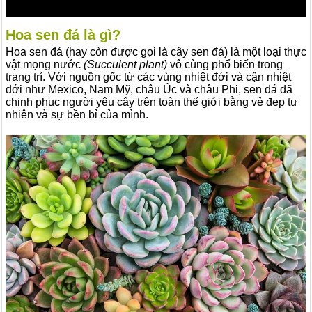
Hoa sen đá là gì?
Hoa sen đá (hay còn được gọi là cây sen đá) là một loại thực
vật mọng nước
(Succulent plant)
vô cùng phổ biến trong
trang trí. Với nguồn gốc từ các vùng nhiệt đới và cận nhiệt
đới như Mexico, Nam Mỹ, châu Úc và châu Phi, sen đá đã
chinh phục người yêu cây trên toàn thế giới bằng vẻ đẹp tự
nhiên và sự bền bỉ của mình.