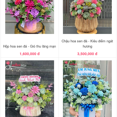
Chậu hoa sen đá - Kiều diễm ngát
Hộp hoa sen đá - Gió thu lãng mạn
hương
1,600,000 đ
3,500,000 đ