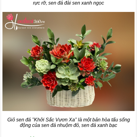
rực rỡ, sen đá đài sen xanh ngọc
Giỏ sen đá "Khởi Sắc Vươn Xa" là một bản hòa tấu sống
động của sen đá nhuộm đỏ, sen đá xanh bạc