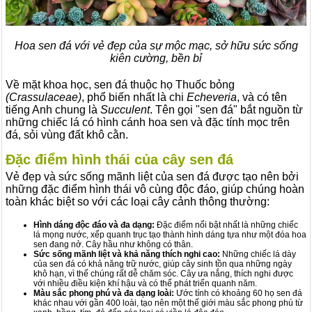
Hoa sen đá với vẻ đẹp của sự mộc mạc, sở hữu sức sống
kiên cường, bền bỉ
Về mặt khoa học, sen đá thuộc họ Thuốc bỏng
(Crassulaceae)
, phổ biến nhất là chi
Echeveria
, và có tên
tiếng Anh chung là
Succulent
. Tên gọi "sen đá" bắt nguồn từ
những chiếc lá có hình cánh hoa sen và đặc tính mọc trên
đá, sỏi vùng đất khô cằn.
Đặc điểm hình thái của cây sen đá
Vẻ đẹp và sức sống mãnh liệt của sen đá được tạo nên bởi
những đặc điểm hình thái vô cùng độc đáo, giúp chúng hoàn
toàn khác biệt so với các loại cây cảnh thông thường:
Hình dáng độc đáo và đa dạng:
Đặc điểm nổi bật nhất là những chiếc
lá mọng nước, xếp quanh trục tạo thành hình dáng tựa như một đóa hoa
sen đang nở. Cây hầu như không có thân.
Sức sống mãnh liệt và khả năng thích nghi cao:
Những chiếc lá dày
của sen đá có khả năng trữ nước, giúp cây sinh tồn qua những ngày
khô hạn, vì thế chúng rất dễ chăm sóc. Cây ưa nắng, thích nghi được
với nhiều điều kiện khí hậu và có thể phát triển quanh năm.
Màu sắc phong phú và đa dạng loài:
Ước tính có khoảng 60 họ sen đá
khác nhau với gần 400 loài, tạo nên một thế giới màu sắc phong phú từ