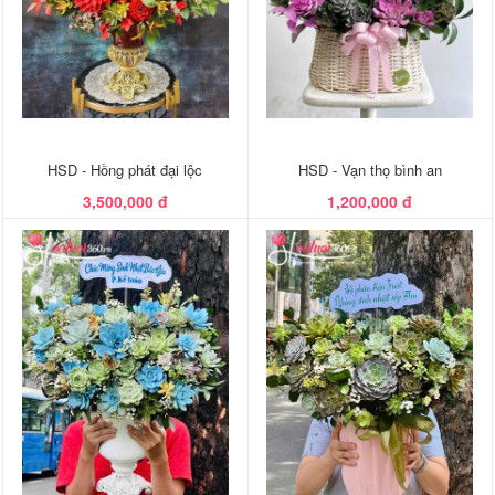
HSD - Hồng phát đại lộc
HSD - Vạn thọ bình an
3,500,000 đ
1,200,000 đ