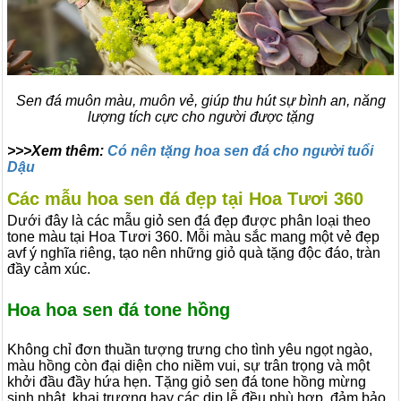
Sen đá muôn màu, muôn vẻ, giúp thu hút sự bình an, năng
lượng tích cực cho người được tặng
>>>Xem thêm:
Có nên tặng hoa sen đá cho người tuổi
Dậu
Các mẫu hoa sen đá đẹp tại Hoa Tươi 360
Dưới đây là các
mẫu giỏ sen đá đẹp
được phân loại theo
tone màu tại Hoa Tươi 360. Mỗi màu sắc mang một vẻ đẹp
avf ý nghĩa riêng, tạo nên những giỏ quà tặng độc đáo, tràn
đầy cảm xúc.
Hoa hoa sen đá tone hồng
Không chỉ đơn thuần tượng trưng cho tình yêu ngọt ngào,
màu hồng còn đại diện cho niềm vui, sự trân trọng và một
khởi đầu đầy hứa hẹn. Tặng giỏ sen đá tone hồng mừng
sinh nhật, khai trương hay các dịp lễ đều phù hợp, đảm bảo