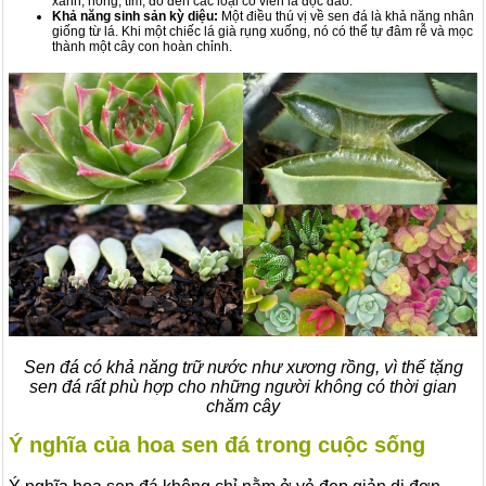
xanh, hồng, tím, đỏ đến các loại có viền lá độc đáo.
Khả năng sinh sản kỳ diệu:
Một điều thú vị về sen đá là khả năng nhân
giống từ lá. Khi một chiếc lá già rụng xuống, nó có thể tự đâm rễ và mọc
thành một cây con hoàn chỉnh.
Sen đá có khả năng trữ nước như xương rồng, vì thế tặng
sen đá rất phù hợp cho những người không có thời gian
chăm cây
Ý nghĩa của hoa sen đá trong cuộc sống