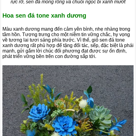
rực rỡ, sen đá móng rồng và chuỗi ngọc bi xanh mướt
Hoa sen đá tone xanh dương
Màu xanh dương mang đến cảm yên bình, nhẹ nhàng trong
tâm hồn. Tượng trưng cho một niềm tin vững chắc, hy vọng
về tương lai tươi sáng phía trước. Vì thế, giỏ sen đá tone
xanh dương rất phù hợp để tặng đối tác, sếp, đặc biệt là phái
mạnh, gửi gắm lời chúc đối phương đạt được sự ổn định,
phát triển vững bền trên con đường sắp tới.