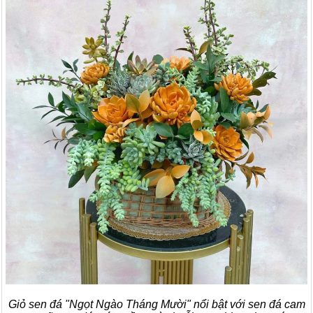
Giỏ sen đá "Ngọt Ngào Tháng Mười" nổi bật với sen đá cam