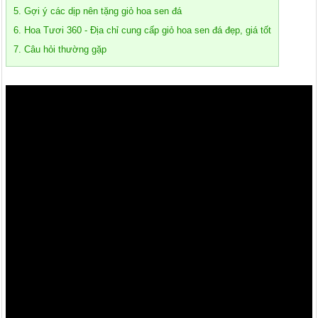
5. Gợi ý các dịp nên tặng giỏ hoa sen đá
6. Hoa Tươi 360 - Địa chỉ cung cấp giỏ hoa sen đá đẹp, giá tốt
7. Câu hỏi thường gặp