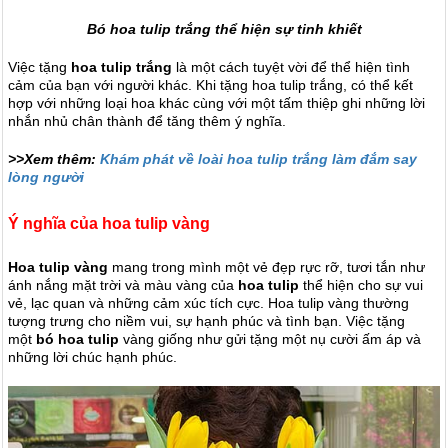
Bó hoa tulip trắng thể hiện sự tinh khiết
Việc tặng
hoa tulip trắng
là một cách tuyệt vời để thể hiện tình
cảm của bạn với người khác. Khi tặng hoa tulip trắng, có thể kết
hợp với những loại hoa khác cùng với một tấm thiệp ghi những lời
nhắn nhủ chân thành để tăng thêm ý nghĩa.
>>Xem thêm:
Khám phát về loài hoa tulip trắng làm đắm say
lòng người
Ý nghĩa của hoa tulip vàng
Hoa tulip vàng
mang trong mình một vẻ đẹp rực rỡ, tươi tắn như
ánh nắng mặt trời và màu vàng của
hoa tulip
thể hiện
cho sự vui
vẻ, lạc quan và những cảm xúc tích cực. Hoa tulip vàng thường
tượng trưng cho niềm vui, sự hạnh phúc và tình bạn.
Việc tặng
một
bó hoa tulip
vàng giống như gửi tặng một nụ cười ấm áp và
những lời chúc hạnh phúc.