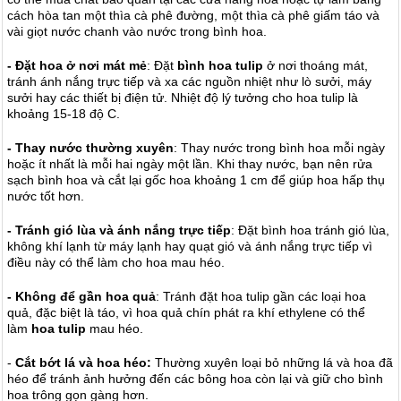
cách hòa tan một thìa cà phê đường, một thìa cà phê giấm táo và
vài giọt nước chanh vào nước trong bình hoa.
- Đặt hoa ở nơi mát mẻ
: Đặt
bình hoa tulip
ở nơi thoáng mát,
tránh ánh nắng trực tiếp và xa các nguồn nhiệt như lò sưởi, máy
sưởi hay các thiết bị điện tử. Nhiệt độ lý tưởng cho hoa tulip là
khoảng 15-18 độ C.
- Thay nước thường xuyên
: Thay nước trong bình hoa mỗi ngày
hoặc ít nhất là mỗi hai ngày một lần. Khi thay nước, bạn nên rửa
sạch bình hoa và cắt lại gốc hoa khoảng 1 cm để giúp hoa hấp thụ
nước tốt hơn.
- Tránh gió lùa và ánh nắng trực tiếp
: Đặt bình hoa tránh gió lùa,
không khí lạnh từ máy lạnh hay quạt gió và ánh nắng trực tiếp vì
điều này có thể làm cho hoa mau héo.
- Không để gần hoa quả
: Tránh đặt hoa tulip gần các loại hoa
quả, đặc biệt là táo, vì hoa quả chín phát ra khí ethylene có thể
làm
hoa tulip
mau héo.
-
Cắt bớt lá và hoa héo:
Thường xuyên loại bỏ những lá và hoa đã
héo để tránh ảnh hưởng đến các bông hoa còn lại và giữ cho bình
hoa trông gọn gàng hơn.