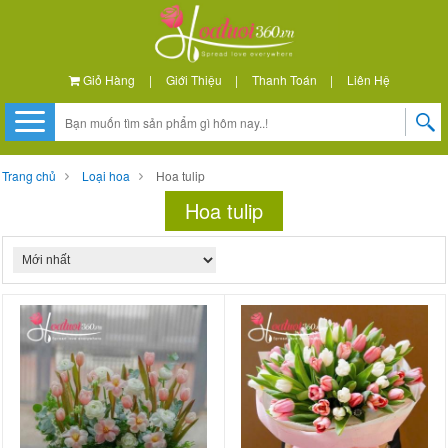
Giỏ Hàng
|
Giới Thiệu
|
Thanh Toán
|
Liên Hệ
Trang chủ
Loại hoa
Hoa tulip
Hoa tulip