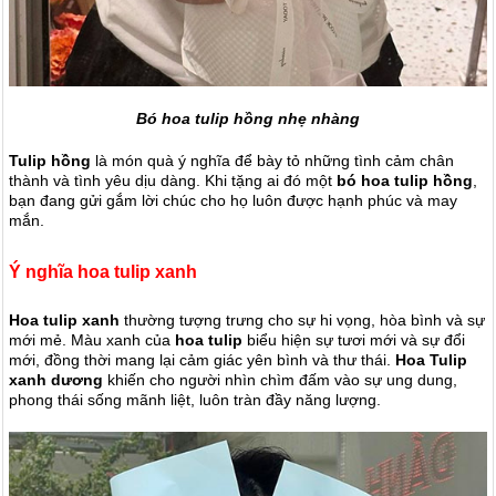
Bó hoa tulip hồng nhẹ nhàng
Tulip hồng
là món quà ý nghĩa để bày tỏ những tình cảm chân
thành và tình yêu dịu dàng. Khi tặng ai đó một
bó hoa tulip hồng
,
bạn đang gửi gắm lời chúc cho họ luôn được hạnh phúc và may
mắn.
Ý nghĩa hoa tulip xanh
Hoa tulip xanh
thường tượng trưng cho sự hi vọng, hòa bình và sự
mới mẻ. Màu xanh của
hoa tulip
biểu hiện sự tươi mới và sự đổi
mới, đồng thời mang lại cảm giác yên bình và thư thái.
Hoa Tulip
xanh dương
khiến cho người nhìn chìm đấm vào sự ung dung,
phong thái sống mãnh liệt, luôn tràn đầy năng lượng.