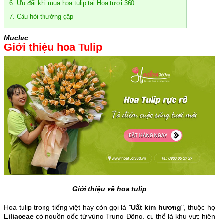
6. Ưu đãi khi mua hoa tulip tại Hoa tươi 360
7. Câu hỏi thường gặp
Mucluc
Giới thiệu hoa Tulip
Giới thiệu về hoa tulip
Hoa tulip trong tiếng việt hay còn gọi là "
Uất kim hương
", thuộc họ
Liliaceae
có nguồn gốc từ vùng Trung Đông, cụ thể là khu vực hiện