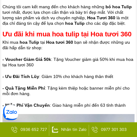
Chúng tôi cam kết mang đến cho khách hàng những
bó hoa Tulip
tươi nhất, được lựa chọn cẩn thận và bày trí đẹp mắt.
Với chất
lượng sản phẩm và dịch vụ chuyên nghiệp,
Hoa Tươi 360
là một
địa chỉ đáng tin cậy để lựa chọn
hoa Tulip
cho các dịp đặc biệt.
Ưu đãi khi mua hoa tulip tại Hoa tươi 360
Khi mua
hoa Tulip
tại
Hoa tươi 360
bạn sẽ nhận được những ưu
đãi hấp dẫn từ shop:
- Voucher Giảm Giá 50k
: Tặng Voucher giảm giá 50% khi mua hoa
tại Hoa tươi 360
- Ưu Đãi Tích Lũy
: Giảm 10% cho khách hàng thân thiết
- Quà Tặng Miễn Phí
: Tặng kèm thiệp hoặc banner miễn phí cho
mỗi đơn hàng.
- Miễn Phí Vận Chuyển
: Giao hàng miễn phí đến 63 tỉnh thành
0936 652 727
Nhắn tin Zalo
0977 301 303