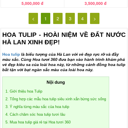
5,000,000 đ
3,500,000 đ
<
1
2
3
4
>
HOA TULIP - HOÀI NIỆM VỀ ĐẤT NƯỚC
HÀ LAN XINH ĐẸP!
Hoa tulip
là biểu tượng của Hà Lan với vẻ đẹp rực rỡ và đầy
màu sắc. Cùng Hoa tươi 360
đưa bạn vào hành trình khám phá
vẻ đẹp kiêu sa của loài hoa này
, từ những cánh đồng hoa tulip
bất tận với bạt ngàn sắc màu của loài hoa này.
Nội dung
1. Giới thiệu hoa Tulip
2. Tổng hợp các mẫu hoa tulip siêu xinh xắn bừng sức sống
3. Ý nghĩa từng màu sắc của hoa tulip
4. Cách chăm sóc hoa tulip tươi lâu
5. Mua hoa tulip giá rẻ tại Hoa tươi 360