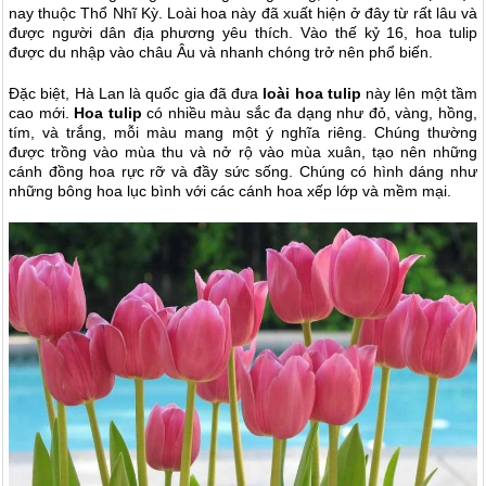
nay thuộc Thổ Nhĩ Kỳ. Loài hoa này đã xuất hiện ở đây từ rất lâu và
được người dân địa phương yêu thích. Vào thế kỷ 16, hoa tulip
được du nhập vào châu Âu và nhanh chóng trở nên phổ biến.
Đặc biệt, Hà Lan là quốc gia đã đưa
loài hoa tulip
này lên một tầm
cao mới.
Hoa tulip
có nhiều màu sắc đa dạng như đỏ, vàng, hồng,
tím, và trắng, mỗi màu mang một ý nghĩa riêng. Chúng thường
được trồng vào mùa thu và nở rộ vào mùa xuân, tạo nên những
cánh đồng hoa rực rỡ và đầy sức sống. Chúng có hình dáng như
những bông hoa lục bình với các cánh hoa xếp lớp và mềm mại.