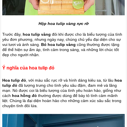
Hộp hoa tulip vàng rực rỡ
Trước đây,
hoa tulip vàng
đôi khi được cho là biểu tượng của tình
yêu đơn phương, nhưng ngày nay, chúng chủ yếu đại diện cho sự
vui tươi và ánh sáng.
Bó hoa tulip vàng
cũng thường được tặng
để thể hiện sự ấm áp, tình cảm trong sáng, và những lời chúc tốt
đẹp cho người nhận.
Ý nghĩa của hoa tulip đỏ
Hoa tulip đỏ
, với màu sắc rực rỡ và hình dáng kiêu sa, từ lâu
hoa
tulip đỏ
đã tượng trưng cho tình yêu sâu đậm, đam mê và lãng
mạn. Nó được coi là biểu tượng của tình yêu hoàn hảo, giống như
cách
hoa hồng đỏ
thường được dùng để bày tỏ tình cảm mãnh
liệt. Chúng là
đại diện hoàn hảo cho những cảm xúc sâu sắc trong
chuyện tình đôi lứa.