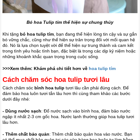
Bó hoa Tulip tím thể hiện sự chung thủy
Khi tặng
bó hoa tulip tím
, bạn đang thể hiện lòng tin cậy và sự gắn
bó vững chắc, cũng như thể hiện sự trân trọng đối với mối quan hệ
đó. Nó là lựa chọn tuyệt vời để thể hiện sự trung thành và cam kết
trong tình yêu hoặc tình bạn, đặc biệt là trong các dịp kỷ niệm hoặc
những khoảnh khắc quan trọng trong cuộc sống.
>>>Xem thêm: Khám phá chi tiết hơn về
hoa tulip tím
Cách chăm sóc hoa tulip tươi lâu
Cách chăm sóc
bình hoa tulip
tươi lâu cần phải đúng cách. Để
đảm bảo hoa luôn tươi tắn lâu hơn thì cùng tham khảo các bước
dưới đây nhé:
- Dùng nước sạch
: Đổ nước sạch vào bình hoa, đảm bảo nước
ngập ít nhất 2-3 cm gốc hoa. Nước lạnh thường giúp hoa tulip tươi
lâu hơn.
- Thêm chất bảo quản
: Thêm chất bảo quản hoa vào nước. Bạn
có thể mua chất bảo quản tại các cửa hàng hoa hoặc tự làm bằng