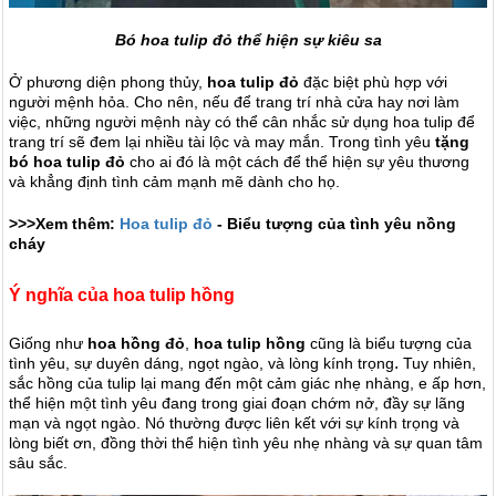
Bó hoa tulip đỏ thể hiện sự kiêu sa
Ở phương diện phong thủy,
hoa tulip đỏ
đặc biệt phù hợp với
người mệnh hỏa. Cho nên, nếu để trang trí nhà cửa hay nơi làm
việc, những người mệnh này có thể cân nhắc sử dụng hoa tulip để
trang trí sẽ đem lại nhiều tài lộc và may mắn. Trong tình yêu
tặng
bó hoa tulip đỏ
cho ai đó là một cách để thể hiện sự yêu thương
và khẳng định tình cảm mạnh mẽ dành cho họ.
>>>Xem thêm:
Hoa tulip đỏ
- Biểu tượng của tình yêu nồng
cháy
Ý nghĩa của hoa tulip hồng
Giống như
hoa hồng đỏ
,
hoa tulip hồng
cũng là biểu tượng của
.
tình yêu, sự duyên dáng, ngọt ngào, và lòng kính trọng
Tuy nhiên,
sắc hồng của tulip lại mang đến một cảm giác nhẹ nhàng, e ấp hơn,
thể hiện một tình yêu đang trong giai đoạn chớm nở, đầy sự lãng
mạn và ngọt ngào.
Nó thường được liên kết với sự kính trọng và
lòng biết ơn, đồng thời thể hiện tình yêu nhẹ nhàng và sự quan tâm
sâu sắc.