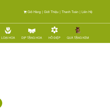
Giỏ Hàng
|
Giới Thiệu
|
Thanh Toán
|
Liên Hệ
LOẠI HOA
DỊP TẶNG HOA
HỒ ĐIỆP
QUÀ TẶNG KÈM