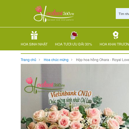
Tìm nh
HOA SINH NHẬT
HOA TƯƠI ƯU ĐÃI 30%
HOA KHAI TRƯƠ
Trang chủ
Hoa chúc mừng
Hộp hoa hồng Ohara - Royal Lov