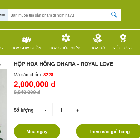
anh
NG
HOA CHIA BUỒN
HOA CHÚC MỪNG
HOA BÓ
KIỂU DÁNG
HỘP HOA HỒNG OHARA - ROYAL LOVE
e
Mã sản phẩm:
8228
2,000,000 đ
2,240,000 đ
Số lượng
-
+
Mua ngay
Thêm vào giỏ hàng