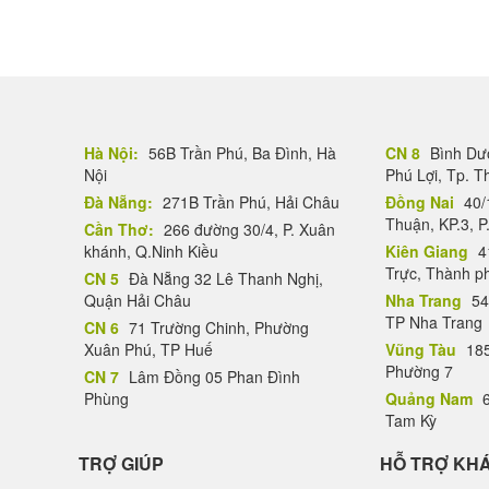
Hà Nội:
56B Trần Phú, Ba Đình, Hà
CN 8
Bình Dươ
Nội
Phú Lợi, Tp. 
Đà Nẵng:
271B Trần Phú, Hải Châu
Đồng Nai
40/
Thuận, KP.3, P
Cần Thơ:
266 đường 30/4, P. Xuân
khánh, Q.Ninh Kiều
Kiên Giang
4
Trực, Thành p
CN 5
Đà Nẵng 32 Lê Thanh Nghị,
Quận Hải Châu
Nha Trang
54
TP Nha Trang
CN 6
71 Trường Chinh, Phường
Xuân Phú, TP Huế
Vũng Tàu
185
Phường 7
CN 7
Lâm Đồng 05 Phan Đình
Phùng
Quảng Nam
6
Tam Kỳ
TRỢ GIÚP
HỖ TRỢ KH