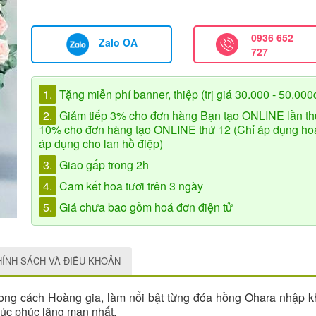
0936 652
Zalo OA
727
1.
Tặng miễn phí banner, thiệp (trị giá 30.000 - 50.000
2.
Giảm tiếp 3% cho đơn hàng Bạn tạo ONLINE lần th
10% cho đơn hàng tạo ONLINE thứ 12 (Chỉ áp dụng hoa 
áp dụng cho lan hồ điệp)
3.
Giao gấp trong 2h
4.
Cam kết hoa tươi trên 3 ngày
5.
Giá chưa bao gồm hoá đơn điện tử
HÍNH SÁCH VÀ ĐIỀU KHOẢN
ong cách Hoàng gia, làm nổi bật từng đóa hồng Ohara nhập kh
chúc phúc lãng mạn nhất.