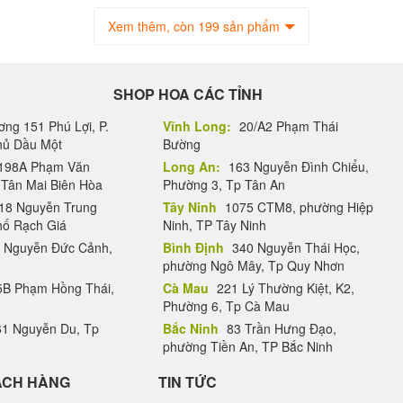
Xem thêm, còn 199 sản phẩm
SHOP HOA CÁC TỈNH
ng 151 Phú Lợi, P.
Vĩnh Long:
20/A2 Phạm Thái
Thủ Dầu Một
Bường
198A Phạm Văn
Long An:
163 Nguyễn Đình Chiểu,
.Tân Mai Biên Hòa
Phường 3, Tp Tân An
18 Nguyễn Trung
Tây Ninh
1075 CTM8, phường Hiệp
hố Rạch Giá
Ninh, TP Tây Ninh
 Nguyễn Đức Cảnh,
Bình Định
340 Nguyễn Thái Học,
phường Ngô Mây, Tp Quy Nhơn
B Phạm Hồng Thái,
Cà Mau
221 Lý Thường Kiệt, K2,
Phường 6, Tp Cà Mau
1 Nguyễn Du, Tp
Bắc Ninh
83 Trần Hưng Đạo,
phường Tiền An, TP Bắc Ninh
ÁCH HÀNG
TIN TỨC