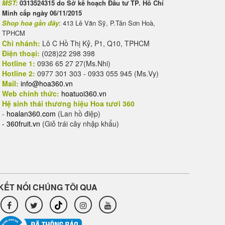
MST:
0313524315 do Sở kế hoạch Đầu tư TP. Hồ Chí
Minh cấp ngày 06/11/2015
Shop hoa gần đây
: 413 Lê Văn Sỹ, P.Tân Sơn Hoà,
TPHCM
Chi nhánh:
Lô C Hồ Thị Kỷ, P1, Q10, TPHCM
Điện thoại:
(028)22 298 398
Hotline 1:
0936 65 27 27(Ms.Nhi)
Hotline 2:
0977 301 303 - 0933 055 945 (Ms.Vy)
Mail:
info@hoa360.vn
Web chính thức:
hoatuoi360.vn
Hệ sinh thái thương hiệu Hoa tươi 360
-
hoalan360.com
(Lan hồ điệp)
-
360fruit.vn
(Giỏ trái cây nhập khẩu)
KẾT NỐI CHÚNG TÔI QUA