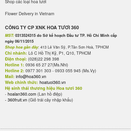
Shop các loại hoa tươi
Flower Delivery in Vietnam
CÔNG TY CP XNK HOA TƯƠI 360
MST:
0313524315 do Sở kế hoạch Đầu tư TP. Hồ Chí Minh cấp
ngày 06/11/2015
Shop hoa gần đây
: 413 Lê Văn Sỹ, P.Tân Sơn Hoà, TPHCM
Chi nhánh:
Lô C Hồ Thị Kỷ, P1, Q10, TPHCM
Điện thoại:
(028)22 298 398
Hotline 1:
0936 65 27 27(Ms.Nhi)
Hotline 2:
0977 301 303 - 0933 055 945 (Ms.Vy)
Mail:
info@hoa360.vn
Web chính thức:
hoatuoi360.vn
Hệ sinh thái thương hiệu Hoa tươi 360
-
hoalan360.com
(Lan hồ điệp)
-
360fruit.vn
(Giỏ trái cây nhập khẩu)