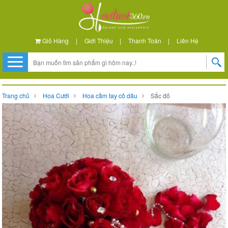
Giỏ Hàng
|
Giới Thiệu
|
Thanh Toán
|
Liên Hệ
Trang chủ
Hoa Cưới
Hoa cầm tay cô dâu
Sắc đỏ