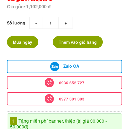
Giá gốc: 1,102,000 đ
Số lượng
-
+
Mua ngay
Thêm vào giỏ hàng
Zalo OA
0936 652 727
0977 301 303
1.
Tặng miễn phí banner, thiệp (trị giá 30.000 -
50.000đ)