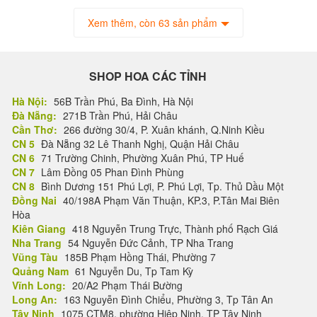
Xem thêm, còn 63 sản phẩm
SHOP HOA CÁC TỈNH
Hà Nội:
56B Trần Phú, Ba Đình, Hà Nội
Đà Nẵng:
271B Trần Phú, Hải Châu
Cần Thơ:
266 đường 30/4, P. Xuân khánh, Q.Ninh Kiều
CN 5
Đà Nẵng 32 Lê Thanh Nghị, Quận Hải Châu
CN 6
71 Trường Chinh, Phường Xuân Phú, TP Huế
CN 7
Lâm Đồng 05 Phan Đình Phùng
CN 8
Bình Dương 151 Phú Lợi, P. Phú Lợi, Tp. Thủ Dầu Một
Đồng Nai
40/198A Phạm Văn Thuận, KP.3, P.Tân Mai Biên
Hòa
Kiên Giang
418 Nguyễn Trung Trực, Thành phố Rạch Giá
Nha Trang
54 Nguyễn Đức Cảnh, TP Nha Trang
Vũng Tàu
185B Phạm Hồng Thái, Phường 7
Quảng Nam
61 Nguyễn Du, Tp Tam Kỳ
Vĩnh Long:
20/A2 Phạm Thái Bường
Long An:
163 Nguyễn Đình Chiểu, Phường 3, Tp Tân An
Tây Ninh
1075 CTM8, phường Hiệp Ninh, TP Tây Ninh