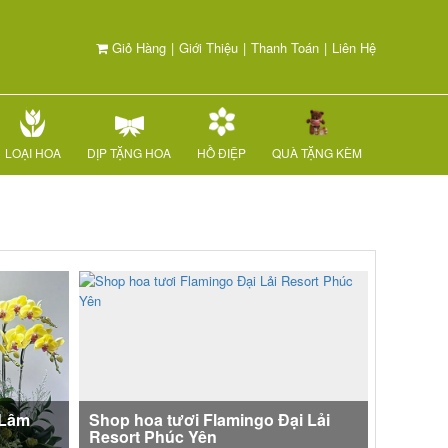
Giỏ Hàng
|
Giới Thiệu
|
Thanh Toán
|
Liên Hệ
LOẠI HOA
DỊP TẶNG HOA
HỒ ĐIỆP
QUÀ TẶNG KÈM
 Lâm
Shop hoa tươi Flamingo Đại Lải
Resort Phúc Yên