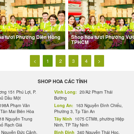
oa tươi Phường Diên Hồng
Shop hoa tươi Phường Vườ
TPHCM
<
1
2
3
4
>
SHOP HOA CÁC TỈNH
ng 151 Phú Lợi, P.
Vĩnh Long:
20/A2 Phạm Thái
Thủ Dầu Một
Bường
198A Phạm Văn
Long An:
163 Nguyễn Đình Chiểu,
.Tân Mai Biên Hòa
Phường 3, Tp Tân An
18 Nguyễn Trung
Tây Ninh
1075 CTM8, phường Hiệp
hố Rạch Giá
Ninh, TP Tây Ninh
 Nguyễn Đức Cảnh,
Bình Định
340 Nguyễn Thái Học,