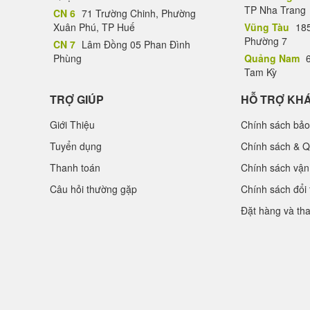
TP Nha Trang
CN 6
71 Trường Chinh, Phường
Xuân Phú, TP Huế
Vũng Tàu
185
Phường 7
CN 7
Lâm Đồng 05 Phan Đình
Phùng
Quảng Nam
6
Tam Kỳ
TRỢ GIÚP
HỖ TRỢ KH
Giới Thiệu
Chính sách bảo
Tuyển dụng
Chính sách & Q
Thanh toán
Chính sách vận
Câu hỏi thường gặp
Chính sách đổi 
Đặt hàng và th