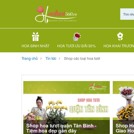
Tìm nh
HOA SINH NHẬT
HOA TƯƠI ƯU ĐÃI 30%
HOA KHAI TRƯƠ
Trang chủ
Tin tức
Shop các loại hoa tươi
Shop hoa tươi quận Tân Bình -
Shop Ho
Tiệm hoa đẹp gần đây
Giao Ho