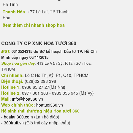
Hà Tĩnh
Thanh Hóa
177 Lê Lai, TP Thanh
Hóa
Xem thêm chi nhánh shop hoa
CÔNG TY CP XNK HOA TƯƠI 360
MST:
0313524315 do Sở kế hoạch Đầu tư TP. Hồ Chí
Minh cấp ngày 06/11/2015
Shop hoa gần đây
: 413 Lê Văn Sỹ, P.Tân Sơn Hoà,
TPHCM
Chi nhánh:
Lô C Hồ Thị Kỷ, P1, Q10, TPHCM
Điện thoại:
(028)22 298 398
Hotline 1:
0936 65 27 27(Ms.Nhi)
Hotline 2:
0977 301 303 - 0933 055 945 (Ms.Vy)
Mail:
info@hoa360.vn
Web chính thức:
hoatuoi360.vn
Hệ sinh thái thương hiệu Hoa tươi 360
-
hoalan360.com
(Lan hồ điệp)
-
360fruit.vn
(Giỏ trái cây nhập khẩu)