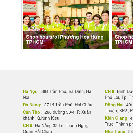
Shop hoa tươi Phường Hòa Hưng
Shop h
TPHCM
TPHCM
Hà Nội:
56B Trần Phú, Ba Đình, Hà
CN 8
Bình Dươ
Nội
Phú Lợi, Tp. 
Đà Nẵng:
271B Trần Phú, Hải Châu
Đồng Nai
40/
Thuận, KP.3, P
Cần Thơ:
266 đường 30/4, P. Xuân
khánh, Q.Ninh Kiều
Kiên Giang
4
Trực, Thành p
CN 5
Đà Nẵng 32 Lê Thanh Nghị,
Quận Hải Châu
Nha Trang
54