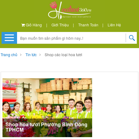
Giỏ Hàng
|
Giới Thiệu
|
Thanh Toán
|
Liên Hệ
Trang chủ
Tin tức
Shop các loại hoa tươi
Shop hoa tươi Phường Bình Đông
TPHCM