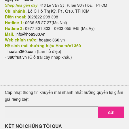
Shop hoa gần đây
: 413 Lê Văn Sỹ, P.Tân Sơn Hoà, TPHCM
Chi nhánh:
Lô C Hồ Thị Kỷ, P1, Q10, TPHCM
Điện thoại:
(028)22 298 398
Hotline 1:
0936 65 27 27(Ms.Nhi)
Hotline 2:
0977 301 303 - 0933 055 945 (Ms.Vy)
Mail:
info@hoa360.vn
Web chính thức:
hoatuoi360.vn
Hệ sinh thái thương hiệu Hoa tươi 360
-
hoalan360.com
(Lan hồ điệp)
-
360fruit.vn
(Giỏ trái cây nhập khẩu)
Cập nhật thông tin khuyến mãi nhanh nhất hưởng quyền lợi giảm
giá riêng biệt
GỬI
KẾT NỐI CHÚNG TÔI QUA