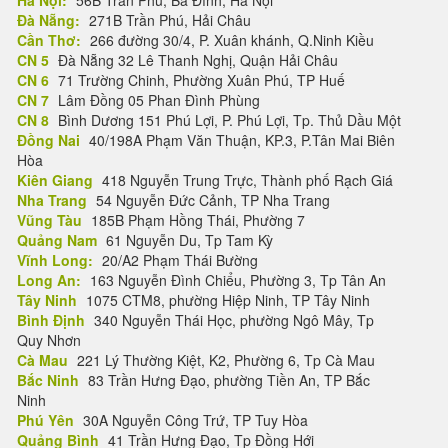
Hà Nội:
56B Trần Phú, Ba Đình, Hà Nội
Đà Nẵng:
271B Trần Phú, Hải Châu
Cần Thơ:
266 đường 30/4, P. Xuân khánh, Q.Ninh Kiều
CN 5
Đà Nẵng 32 Lê Thanh Nghị, Quận Hải Châu
CN 6
71 Trường Chinh, Phường Xuân Phú, TP Huế
CN 7
Lâm Đồng 05 Phan Đình Phùng
CN 8
Bình Dương 151 Phú Lợi, P. Phú Lợi, Tp. Thủ Dầu Một
Đồng Nai
40/198A Phạm Văn Thuận, KP.3, P.Tân Mai Biên
Hòa
Kiên Giang
418 Nguyễn Trung Trực, Thành phố Rạch Giá
Nha Trang
54 Nguyễn Đức Cảnh, TP Nha Trang
Vũng Tàu
185B Phạm Hồng Thái, Phường 7
Quảng Nam
61 Nguyễn Du, Tp Tam Kỳ
Vĩnh Long:
20/A2 Phạm Thái Bường
Long An:
163 Nguyễn Đình Chiểu, Phường 3, Tp Tân An
Tây Ninh
1075 CTM8, phường Hiệp Ninh, TP Tây Ninh
Bình Định
340 Nguyễn Thái Học, phường Ngô Mây, Tp
Quy Nhơn
Cà Mau
221 Lý Thường Kiệt, K2, Phường 6, Tp Cà Mau
Bắc Ninh
83 Trần Hưng Đạo, phường Tiền An, TP Bắc
Ninh
Phú Yên
30A Nguyễn Công Trứ, TP Tuy Hòa
Quảng Bình
41 Trần Hưng Đạo, Tp Đồng Hới