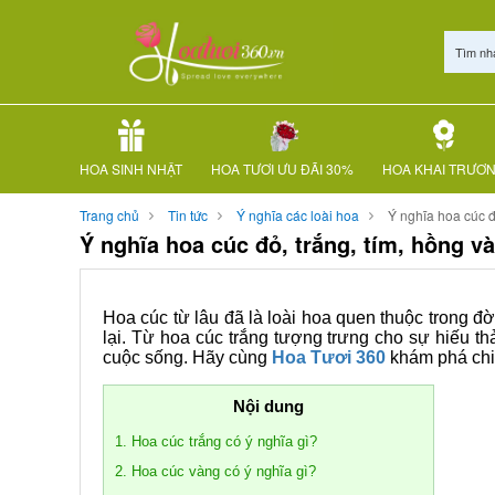
Tìm nh
HOA SINH NHẬT
HOA TƯƠI ƯU ĐÃI 30%
HOA KHAI TRƯƠ
Trang chủ
Tin tức
Ý nghĩa các loài hoa
Ý nghĩa hoa cúc đ
Ý nghĩa hoa cúc đỏ, trắng, tím, hồng v
Hoa cúc từ lâu đã là loài hoa quen thuộc trong 
lại. Từ hoa cúc trắng tượng trưng cho sự hiếu th
cuộc sống. Hãy cùng
Hoa Tươi 360
khám phá chi 
Nội dung
1. Hoa cúc trắng có ý nghĩa gì?
2. Hoa cúc vàng có ý nghĩa gì?