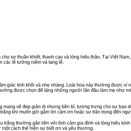
ho sự thuần khiết, thanh cao và lòng hiếu thảo. Tại Việt Nam,
 các lễ tưởng niệm và tang lễ.
ảm giác tinh khôi và nhẹ nhàng. Loài hoa này thường được ví n
 thường được chọn để tặng những người lần đầu làm mẹ như một 
g mang vẻ đẹp giản dị nhưng bền bỉ, tượng trưng cho sự bao du
 trắng khi muốn gửi gắm lời cảm ơn hoặc sự trân trọng đến ngư
 trắng thường gắn liền với tình cảm gia đình và lòng hiếu kín
 một cách thể hiện sự biết ơn và yêu thương.