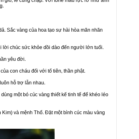
ám giỗ, lễ cúng chạp. Với tone màu rực rỡ như ánh
g.
dả. Sắc vàng của hoa tạo sự hài hòa mãn nhãn
lời chúc sức khỏe dồi dào đến người lớn tuổi.
hần yêu đời.
a con cháu đối với tổ tiên, thần phật.
uôn hỗ trợ lẫn nhau.
dùng một bó cúc vàng thiết kế tinh tế để khéo léo
h Kim) và mệnh Thổ. Đặt một bình cúc màu vàng