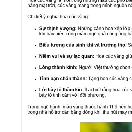
Hoa cúc vàng là một trong những màu cúc phổ biến
nắng mặt trời, cúc vàng mang trong mình nguồn n
Chi tiết ý nghĩa hoa cúc vàng:
Sự thịnh vượng:
Những cánh hoa xếp lớp d
khi bày biện cùng mâm ngũ quả cúng ông bà
Biểu tượng của sinh khí và trường thọ:
Sắ
Niềm vui và sự lạc quan:
Hoa cúc vàng giúp 
Lòng thành kính:
Người Việt thường chọn cú
Tình bạn chân thành:
Tặng hoa cúc vàng ch
Lời bày tỏ thầm kín:
Ít ai biết rằng hoa cú
bày tỏ tình cảm với đối phương.
Trong ngũ hành, màu vàng thuộc hành Thổ nên ho
trong nhà hỗ trợ cân bằng dòng khí, thu hút may mắ