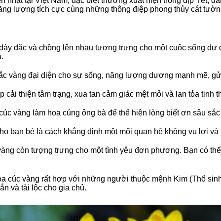
 nhất tại Việt Nam, đặc biệt thường xuất hiện trong dịp Tết, đ
ăng lượng tích cực cùng những thông điệp phong thủy cát tườn
ày đặc và chồng lên nhau tượng trưng cho một cuộc sống dư 
.
c vàng đại diện cho sự sống, năng lượng dương mạnh mẽ, gửi 
cải thiện tâm trạng, xua tan cảm giác mệt mỏi và lan tỏa tinh t
c vàng làm hoa cúng ông bà để thể hiện lòng biết ơn sâu sắc củ
o bạn bè là cách khẳng định một mối quan hệ không vụ lợi và l
c vàng còn tượng trưng cho một tình yêu đơn phương. Bạn có thể 
a cúc vàng rất hợp với những người thuộc mệnh Kim (Thổ sin
n và tài lộc cho gia chủ.