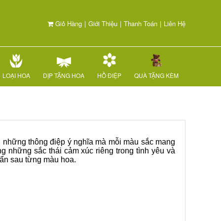
Giỏ Hàng
|
Giới Thiệu
|
Thanh Toán
|
Liên Hệ
LOẠI HOA
DỊP TẶNG HOA
HỒ ĐIỆP
QUÀ TẶNG KÈM
bởi những thông điệp ý nghĩa mà mỗi màu sắc mang
ng những sắc thái cảm xúc riêng trong tình yêu và
 ẩn sau từng màu hoa.