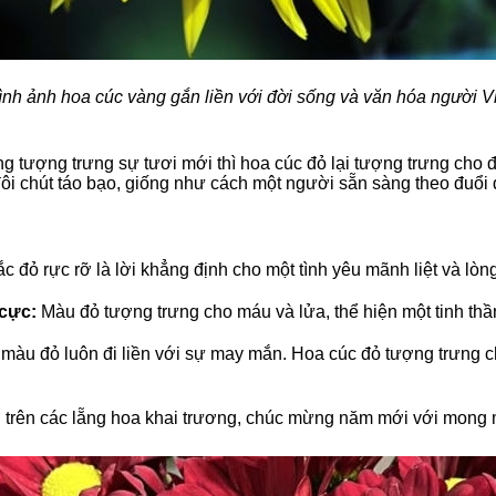
ình ảnh hoa cúc vàng gắn liền với đời sống và văn hóa người Vi
g tượng trưng sự tươi mới thì hoa cúc đỏ lại tượng trưng cho
đôi chút táo bạo, giống như cách một người sẵn sàng theo đuổi
c đỏ rực rỡ là lời khẳng định cho một tình yêu mãnh liệt và lòn
 cực:
Màu đỏ tượng trưng cho máu và lửa, thể hiện một tinh thầ
àu đỏ luôn đi liền với sự may mắn. Hoa cúc đỏ tượng trưng ch
 trên các lẵng hoa khai trương, chúc mừng năm mới với mong m