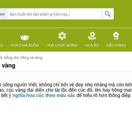
anh
NG
HOA CHIA BUỒN
HOA CHÚC MỪNG
HOA BÓ
KIỂU DÁNG
ỏ, trắng, tím, hồng và vàng
à vàng
đời sống người Việt, không chỉ bởi vẻ đẹp nhẹ nhàng mà còn 
ảo, cúc vàng đại diện cho tài lộc đến cúc đỏ, tím hay hồng ma
tiết
ý nghĩa hoa cúc theo màu sắc
để hiểu rõ hơn thông điệp