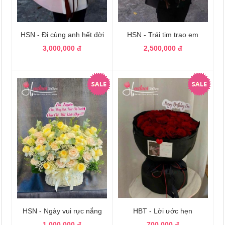
HSN - Đi cùng anh hết đời
HSN - Trái tim trao em
3,000,000 đ
2,500,000 đ
HSN - Ngày vui rực nắng
HBT - Lời ước hẹn
1,000,000 đ
700,000 đ