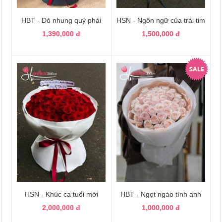
HBT - Đỏ nhung quý phái
HSN - Ngôn ngữ của trái tim
1,390,000 đ
1,500,000 đ
HSN - Khúc ca tuổi mới
HBT - Ngọt ngào tình anh
2,000,000 đ
1,000,000 đ