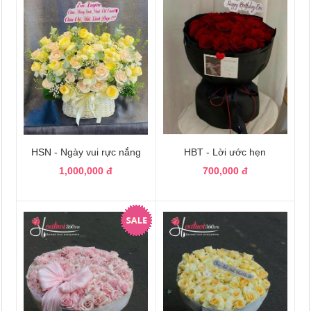
HSN - Ngày vui rực nắng
HBT - Lời ước hẹn
1,000,000 đ
700,000 đ