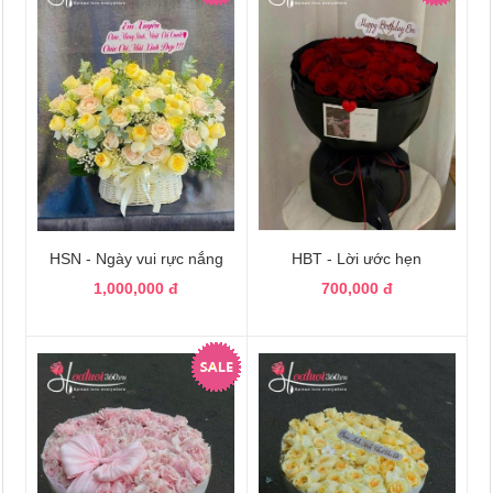
HSN - Ngày vui rực nắng
HBT - Lời ước hẹn
1,000,000 đ
700,000 đ