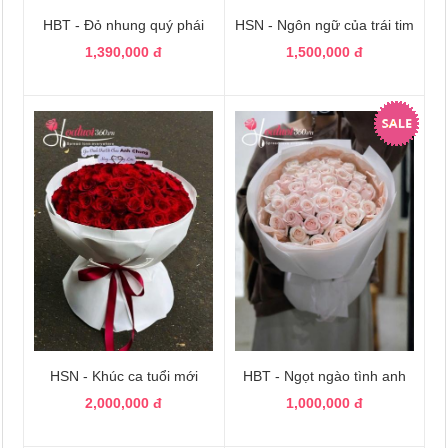
HBT - Đỏ nhung quý phái
HSN - Ngôn ngữ của trái tim
1,390,000 đ
1,500,000 đ
HSN - Khúc ca tuổi mới
HBT - Ngọt ngào tình anh
2,000,000 đ
1,000,000 đ