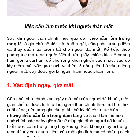
Việc cần làm trước khi người thân mất
Sau khi người thân chính thức qua đời,
việc cần làm trong
tang lễ
là gia chủ sẽ tiến hành tắm gội, cũng như trang điểm
và thay quần áo tươm tất cho người đã mất. Kế tiếp, theo
phong tục ma tang người Việt thường lấy chiếc đũa để ngang
hàm gọi là cài hàm để cho răng khỏi nghiến vào nhau, sau đó
lấy thêm một vốc gạo sạch và thêm 3 đồng tiền bỏ vào miệng
người mất, đây được gọi là ngậm hàm hoặc phạn hàm.
1. Xác định ngày, giờ mất
Cần phải nhớ chính xác ngày giờ mất của người đã khuất, thời
gian chết đi được tính từ lúc người thân chính thức trút hơi thở
cuối cùng, nên tang gia cần phải nhớ kỹ để còn thực hiện
những điều cần làm trong đám tang
về sau. Hơn thế nữa,
nhớ chính xác ngày giờ mất sẽ giúp gia đình người đã khuất
biết được có bị trùng tang hay không. Nếu không may bị trùng
tang thì tùy vào quan niệm của mỗi gia đình mà có những cách