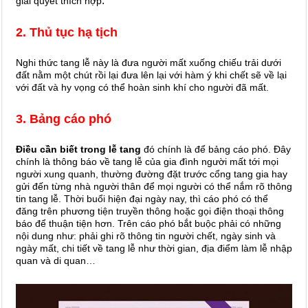
.
giải quyết thích hợp
2. Thủ tục hạ tịch
Nghi thức tang lễ này là đưa người mất xuống chiếu trải dưới
đất nằm một chút rồi lại đưa lên lại với hàm ý khi chết sẽ về lại
với đất và hy vọng có thể hoàn sinh khí cho người đã mất.
3. Bảng cáo phó
Điều cần biết trong lễ tang
đó chính là để bảng cáo phó. Đây
chính là thông báo về tang lễ của gia đình người mất tới mọi
người xung quanh, thường đường đặt trước cổng tang gia hay
gửi đến từng nhà người thân để mọi người có thể nắm rõ thông
tin tang lễ. Thời buổi hiện đại ngày nay, thì cáo phó có thể
đăng trên phương tiện truyền thông hoặc gọi điện thoại thông
báo để thuận tiện hơn. Trên cáo phó bắt buộc phải có những
nội dung như: phải ghi rõ thông tin người chết, ngày sinh và
ngày mất, chi tiết về tang lễ như thời gian, địa điểm làm lễ nhập
quan và di quan…