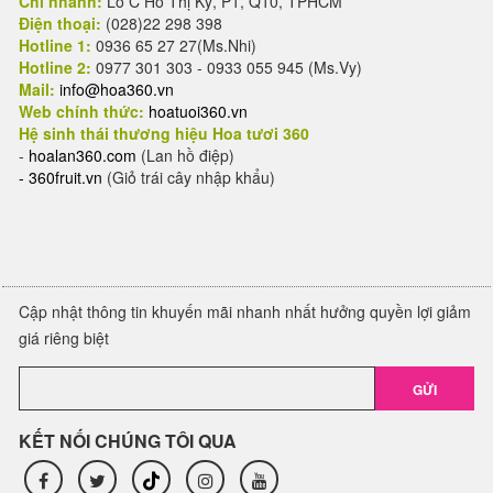
Chi nhánh:
Lô C Hồ Thị Kỷ, P1, Q10, TPHCM
Điện thoại:
(028)22 298 398
Hotline 1:
0936 65 27 27(Ms.Nhi)
Hotline 2:
0977 301 303 - 0933 055 945 (Ms.Vy)
Mail:
info@hoa360.vn
Web chính thức:
hoatuoi360.vn
Hệ sinh thái thương hiệu Hoa tươi 360
-
hoalan360.com
(Lan hồ điệp)
-
360fruit.vn
(Giỏ trái cây nhập khẩu)
Cập nhật thông tin khuyến mãi nhanh nhất hưởng quyền lợi giảm
giá riêng biệt
GỬI
KẾT NỐI CHÚNG TÔI QUA