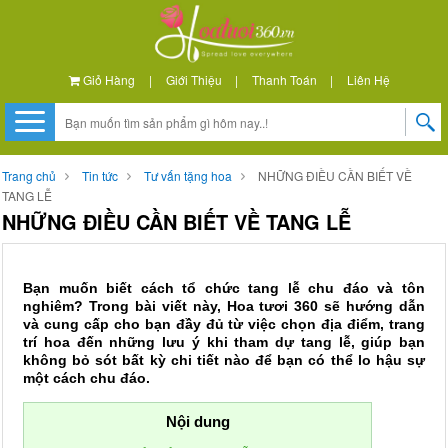
Giỏ Hàng
|
Giới Thiệu
|
Thanh Toán
|
Liên Hệ
Trang chủ
Tin tức
Tư vấn tặng hoa
NHỮNG ĐIỀU CẦN BIẾT VỀ
TANG LỄ
NHỮNG ĐIỀU CẦN BIẾT VỀ TANG LỄ
Bạn muốn biết cách tổ chức tang lễ chu đáo và tôn
nghiêm?
Trong bài viết này, Hoa tươi 360 sẽ hướng dẫn
và cung cấp cho bạn đầy đủ từ việc chọn địa điểm, trang
trí hoa đến những lưu ý khi tham dự tang lễ, giúp bạn
không bỏ sót bất kỳ chi tiết nào để bạn có thể lo hậu sự
một cách chu đáo.
Nội dung