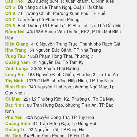
Cần Thơ:
266 đường 30/4, P. Xuân khánh, Q.Ninh Kiều
CN 5
Đà Nẵng 32 Lê Thanh Nghị, Quận Hải Châu
CN 6
71 Trường Chinh, Phường Xuân Phú, TP Huế
CN 7
Lâm Đồng 05 Phan Đình Phùng
CN 8
Bình Dương 151 Phú Lợi, P. Phú Lợi, Tp. Thủ Dầu Một
Đồng Nai
40/198A Phạm Văn Thuận, KP.3, P.Tân Mai Biên
Hòa
Kiên Giang
418 Nguyễn Trung Trực, Thành phố Rạch Giá
Nha Trang
54 Nguyễn Đức Cảnh, TP Nha Trang
Vũng Tàu
185B Phạm Hồng Thái, Phường 7
Quảng Nam
61 Nguyễn Du, Tp Tam Kỳ
Vĩnh Long:
20/A2 Phạm Thái Bường
Long An:
163 Nguyễn Đình Chiểu, Phường 3, Tp Tân An
Tây Ninh
1075 CTM8, phường Hiệp Ninh, TP Tây Ninh
Bình Định
340 Nguyễn Thái Học, phường Ngô Mây, Tp
Quy Nhơn
Cà Mau
221 Lý Thường Kiệt, K2, Phường 6, Tp Cà Mau
Bắc Ninh
83 Trần Hưng Đạo, phường Tiền An, TP Bắc
Ninh
Phú Yên
30A Nguyễn Công Trứ, TP Tuy Hòa
Quảng Bình
41 Trần Hưng Đạo, Tp Đồng Hới
Quảng Trị
92 Nguyễn Trãi, TP Đông Hà
Hà Tĩnh
54 Phan Đình Phùng, TP Hà Tĩnh