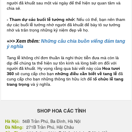
người đã khuất sau một vài ngày để thể hiện sự quan tâm và
chia sẻ.
- Tham dự các buổi lễ tưởng nhớ:
Nếu có thể, bạn nên tham
dự các buổi lễ tưởng nhớ người đã khuất để bày tỏ sự tưởng
nhớ và trân trọng những kỷ niệm đẹp về họ.
=>> Xem thêm:
Những câu chia buồn viếng đám tang
ý nghĩa
Tang lễ không chỉ đơn thuần là nghi thức tiễn đưa mà còn là
dịp để chúng ta thể hiện sự tôn kính và lòng biết ơn đối với
người đã khuất. Hy vọng rằng qua bài viết này của
Hoa tươi
360
sẽ cung cấp cho bạn
những điều cần biết về tang lễ
đã
cung cấp cho bạn những thông tin hữu ích để t
ổ chức lễ tang
trang trọng
và ý nghĩa.
SHOP HOA CÁC TỈNH
Hà Nội:
56B Trần Phú, Ba Đình, Hà Nội
Đà Nẵng:
271B Trần Phú, Hải Châu