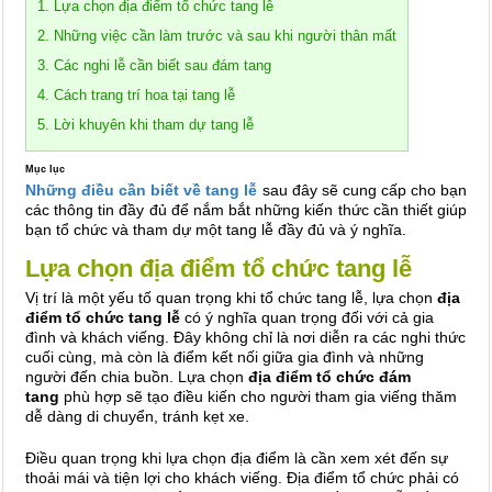
1. Lựa chọn địa điểm tổ chức tang lễ
2. Những việc cần làm trước và sau khi người thân mất
3. Các nghi lễ cần biết sau đám tang
4. Cách trang trí hoa tại tang lễ
5. Lời khuyên khi tham dự tang lễ
Mục lục
Những điều cần biết về tang lễ
sau đây sẽ cung cấp cho bạn
các thông tin đầy đủ để nắm bắt những kiến thức cần thiết giúp
bạn tổ chức và tham dự một tang lễ đầy đủ và ý nghĩa.
Lựa chọn địa điểm tổ chức tang lễ
Vị trí là một yếu tố quan trọng khi tổ chức tang lễ, l
ựa chọn
địa
điểm tổ chức tang lễ
có ý nghĩa quan trọng đối với cả gia
đình và khách viếng. Đây không chỉ là nơi diễn ra các nghi thức
cuối cùng, mà còn là điểm kết nối giữa gia đình và những
người đến chia buồn. Lựa chọn
địa điểm tổ chức đám
tang
phù hợp sẽ tạo điều kiến cho người tham gia viếng thăm
dễ dàng di chuyển, tránh kẹt xe.
Điều quan trọng khi lựa chọn địa điểm là cần xem xét đến sự
thoải mái và tiện lợi cho khách viếng.
Địa điểm tổ chức phải có