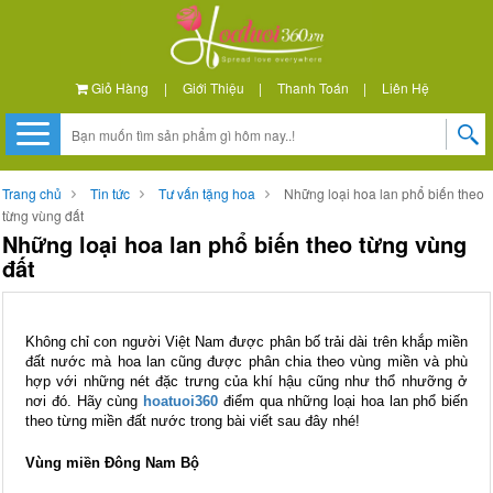
Giỏ Hàng
|
Giới Thiệu
|
Thanh Toán
|
Liên Hệ
Trang chủ
Tin tức
Tư vấn tặng hoa
Những loại hoa lan phổ biến theo
từng vùng đất
Những loại hoa lan phổ biến theo từng vùng
đất
Không chỉ con người Việt Nam được phân bố trải dài trên khắp miền
đất nước mà hoa lan cũng được phân chia theo vùng miền và phù
hợp với những nét đặc trưng của khí hậu cũng như thổ nhưỡng ở
nơi đó. Hãy cùng
hoatuoi360
điểm qua những loại hoa lan phổ biến
theo từng miền đất nước trong bài viết sau đây nhé!
Vùng miền Đông Nam Bộ