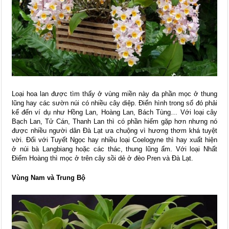
Loại hoa lan được tìm thấy ở vùng miền này đa phần mọc ở thung
lũng hay các sườn núi có nhiều cây diệp. Điển hình trong số đó phải
kể đến ví dụ như Hồng Lan, Hoàng Lan, Bách Tùng… Với loại cây
Bạch Lan, Tử Cán, Thanh Lan thì có phần hiếm gặp hơn nhưng nó
được nhiều người dân Đà Lạt ưa chuộng vì hương thơm khá tuyệt
vời. Đối với Tuyết Ngọc hay nhiều loại Coelogyne thì hay xuất hiện
ở núi bà Langbiang hoặc các thác, thung lũng ẩm. Với loại Nhất
Điểm Hoàng thì mọc ở trên cây sồi dẻ ở đèo Pren và Đà Lạt.
Vùng Nam và Trung Bộ