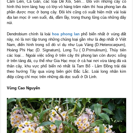
Cẩm Liên, Cà Gần, các loại Dẽ Xồi, Sến… Đối với những cây có
hình thù trơn láng hay có lớp vỏ hàng trăm năm thì hoa phong lan đa
phần được mọc ở bọng cây. Đôi khi cũng có xuất hiện một vài loài
địa lan mọc ở ven suối, đá, đầm lầy, trong thung lũng của những dãy
núi.
Dendrobium chính là loài
hoa phong lan
phổ biến nhất ở vùng đất
này, nó là nơi tập trung những chủng loại gần như là đẹp nhất ở Việt
Nam, điển hình trong số đó ví dụ như Lụa Vàng (D.Heterocarpum),
Hoàng Phi Hạc (D. Signatum), Long Tu ( D.Primulinum), Thủy tiên
các loại… Ngoài việc sống ở trên cây thì phong lan còn được sống
ở trên tảng đá, cụ thể như Gia Hạc mọc ở cả hai nơi vừa tảng đá và
thân cây, khu vực phổ biến nó nhất là Tam Bổ - Lâm Đồng trải dài
theo hướng Tây qua vùng biên giới Đắc Lắc. Loài long nhãn kim
điệp cũng chỉ mọc trên những đá dọc suối ở Di Linh.
Vùng Cao Nguyên