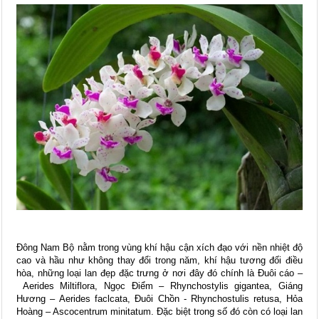
Đông Nam Bộ nằm trong vùng khí hậu cận xích đạo với nền nhiệt độ
cao và hầu như không thay đổi trong năm, khí hậu tương đối điều
hòa, những loại lan đẹp đặc trưng ở nơi đây đó chính là Đuôi cáo –
Aerides Miltiflora, Ngọc Điểm – Rhynchostylis gigantea, Giáng
Hương – Aerides faclcata, Đuôi Chồn - Rhynchostulis retusa, Hỏa
Hoàng – Ascocentrum minitatum. Đặc biệt trong số đó còn có loại lan