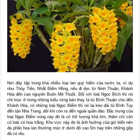
Nơi đây tập trung khá nhiều loại lan quý hiếm của nước ta, ví dụ
như Thủy Tiên, Nhất Điểm Hồng, nếu đi dọc từ Ninh Thuận, Khánh
Hòa đến cao nguyên Buôn Mê Thuột. Đối với loài Ngọc Bích thì nó
chỉ mọc ở trong những kiểu rừng bán thay lá từ Bình Thuận cho đến
Khánh Hòa, có những loài Ngọc Điểm thì nó lại kéo dài từ Bình Tuy
đến tận Nha Trang, đôi khi còn ra đến ngoài quần đảo. Đặc trưng của
loại Ngọc Điểm vùng này đó là có trữ lượng khá lớn, thậm chí còn
có loài có hoa trắng. Khu vực này do bị ảnh hưởng của gió biển nên
đa phần hoa lan thường mọc ở dưới độ cao 5m hay trên những gộp
đá có rêu.