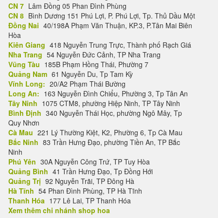
CN 7
Lâm Đồng 05 Phan Đình Phùng
CN 8
Bình Dương 151 Phú Lợi, P. Phú Lợi, Tp. Thủ Dầu Một
Đồng Nai
40/198A Phạm Văn Thuận, KP.3, P.Tân Mai Biên
Hòa
Kiên Giang
418 Nguyễn Trung Trực, Thành phố Rạch Giá
Nha Trang
54 Nguyễn Đức Cảnh, TP Nha Trang
Vũng Tàu
185B Phạm Hồng Thái, Phường 7
Quảng Nam
61 Nguyễn Du, Tp Tam Kỳ
Vĩnh Long:
20/A2 Phạm Thái Bường
Long An:
163 Nguyễn Đình Chiểu, Phường 3, Tp Tân An
Tây Ninh
1075 CTM8, phường Hiệp Ninh, TP Tây Ninh
Bình Định
340 Nguyễn Thái Học, phường Ngô Mây, Tp
Quy Nhơn
Cà Mau
221 Lý Thường Kiệt, K2, Phường 6, Tp Cà Mau
Bắc Ninh
83 Trần Hưng Đạo, phường Tiền An, TP Bắc
Ninh
Phú Yên
30A Nguyễn Công Trứ, TP Tuy Hòa
Quảng Bình
41 Trần Hưng Đạo, Tp Đồng Hới
Quảng Trị
92 Nguyễn Trãi, TP Đông Hà
Hà Tĩnh
54 Phan Đình Phùng, TP Hà Tĩnh
Thanh Hóa
177 Lê Lai, TP Thanh Hóa
Xem thêm chi nhánh shop hoa