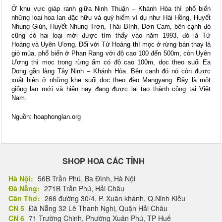
Ở khu vực giáp ranh giữa Ninh Thuận – Khánh Hòa thì phổ biến
những loại hoa lan đặc hữu và quý hiếm ví dụ như Hài Hồng, Huyết
Nhung Giún, Huyết Nhung Trơn, Thái Bình, Đơn Cam, bên cạnh đó
cũng có hai loại mới được tìm thấy vào năm 1993, đó là Tử
Hoàng và Uyên Ương. Đối với Tử Hoàng thì mọc ở rừng bán thay lá
gió mùa, phổ biến ở Phan Rang với độ cao 100 đến 500m, còn Uyên
Ương thì mọc trong rừng ẩm có độ cao 100m, dọc theo suối Ea
Dong gần làng Tây Ninh – Khánh Hòa. Bên cạnh đó nó còn được
xuất hiện ở những khe suối dọc theo đèo Mangyang. Đây là một
giống lan mới và hiện nay đang được lai tạo thành công tại Việt
Nam.
Nguồn: hoaphonglan.org
SHOP HOA CÁC TỈNH
Hà Nội:
56B Trần Phú, Ba Đình, Hà Nội
Đà Nẵng:
271B Trần Phú, Hải Châu
Cần Thơ:
266 đường 30/4, P. Xuân khánh, Q.Ninh Kiều
CN 5
Đà Nẵng 32 Lê Thanh Nghị, Quận Hải Châu
CN 6
71 Trường Chinh, Phường Xuân Phú, TP Huế